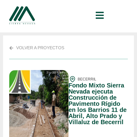
VOLVER A PROYECTOS
BECERRIL
Fondo Mixto Sierra
Nevada ejecuta
Construcción de
Pavimento Rígido
en los Barrios 11 de
Abril, Alto Prado y
Villaluz de Becerril